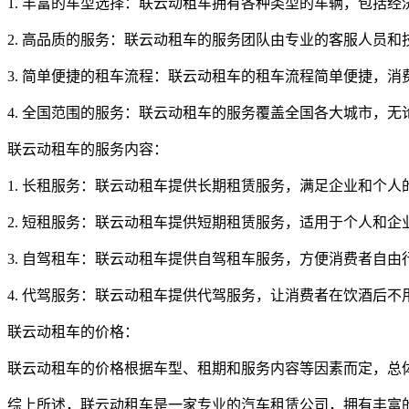
1. 丰富的车型选择：联云动租车拥有各种类型的车辆，包括
2. 高品质的服务：联云动租车的服务团队由专业的客服人员
3. 简单便捷的租车流程：联云动租车的租车流程简单便捷，
4. 全国范围的服务：联云动租车的服务覆盖全国各大城市，
联云动租车的服务内容：
1. 长租服务：联云动租车提供长期租赁服务，满足企业和个人
2. 短租服务：联云动租车提供短期租赁服务，适用于个人和
3. 自驾租车：联云动租车提供自驾租车服务，方便消费者自
4. 代驾服务：联云动租车提供代驾服务，让消费者在饮酒后不
联云动租车的价格：
联云动租车的价格根据车型、租期和服务内容等因素而定，总
综上所述，联云动租车是一家专业的汽车租赁公司，拥有丰富