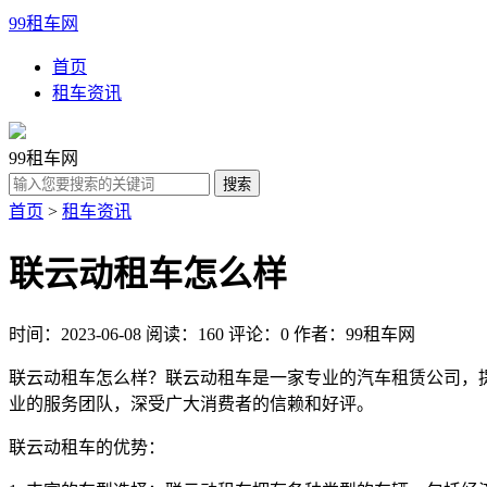
99租车网
首页
租车资讯
99租车网
首页
>
租车资讯
联云动租车怎么样
时间：2023-06-08
阅读：160
评论：0
作者：99租车网
联云动租车怎么样？联云动租车是一家专业的汽车租赁公司，
业的服务团队，深受广大消费者的信赖和好评。
联云动租车的优势：