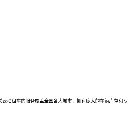
联云动租车的服务覆盖全国各大城市，拥有庞大的车辆库存和专