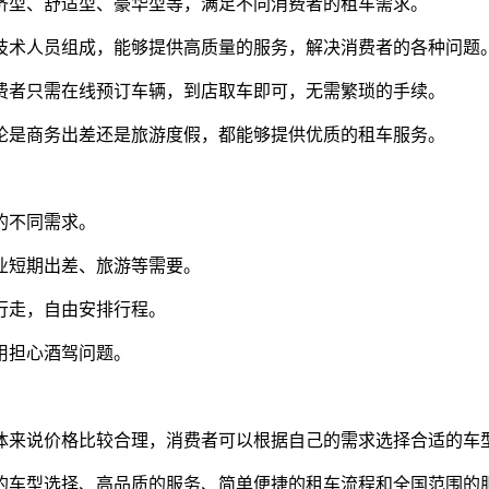
经济型、舒适型、豪华型等，满足不同消费者的租车需求。
和技术人员组成，能够提供高质量的服务，解决消费者的各种问题
消费者只需在线预订车辆，到店取车即可，无需繁琐的手续。
无论是商务出差还是旅游度假，都能够提供优质的租车服务。
的不同需求。
企业短期出差、旅游等需要。
由行走，自由安排行程。
用担心酒驾问题。
体来说价格比较合理，消费者可以根据自己的需求选择合适的车
的车型选择、高品质的服务、简单便捷的租车流程和全国范围的